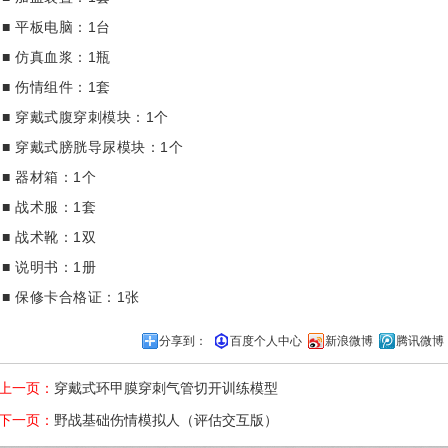
■ 平板电脑：1台
■ 仿真血浆：1瓶
■ 伤情组件：1套
■ 穿戴式腹穿刺模块：1个
■ 穿戴式膀胱导尿模块：1个
■ 器材箱：1个
■ 战术服：1套
■ 战术靴：1双
■ 说明书：1册
■ 保修卡合格证：1张
分享到：
百度个人中心
新浪微博
腾讯微博
上一页：
穿戴式环甲膜穿刺气管切开训练模型
下一页：
野战基础伤情模拟人（评估交互版）