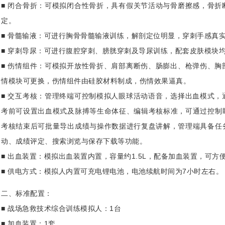
■ 闭合骨折：可模拟闭合性骨折，具有假关节活动与骨磨擦感，骨折
定。
■ 骨髓输液：可进行胸骨骨髓输液训练，解剖定位明显，穿刺手感真
■ 穿刺导尿：可进行腹腔穿刺、膀胱穿刺及导尿训练，配套皮肤模块
■ 伤情组件：可模拟开放性骨折、肩部离断伤、肠膨出、枪弹伤、胸
情模块可更换，伤情组件由硅胶材料制成，伤情效果逼真。
■ 交互考核：管理终端可控制模拟人眼球活动语音，选择出血模式，
考前可设置出血模式及脉搏等生命体征、编辑考核标准，可通过控制
考核结束后可批量导出成绩与操作数据进行复盘讲解，管理端具备任
动、成绩评定、搜索浏览与保存下载等功能。
■ 出血装置：模拟出血装置内置，容量约1.5L，配备加血装置，可方
■ 供电方式：模拟人内置可充电锂电池，电池续航时间为7小时左右。
二、标准配置：
■ 战场急救技术综合训练模拟人：1台
■ 加血装置：1套