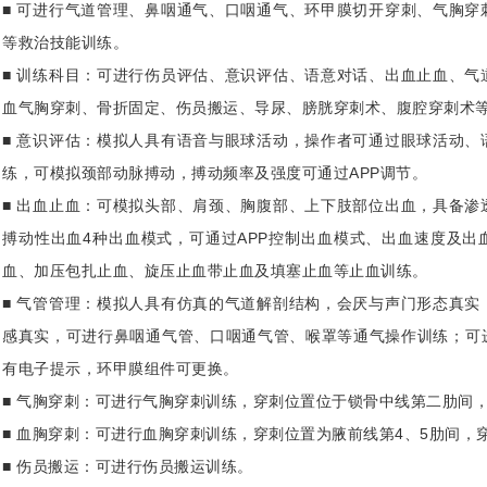
■ 可进行气道管理、鼻咽通气、口咽通气、环甲膜切开穿刺、气胸穿
等救治技能训练。
■ 训练科目：可进行伤员评估、意识评估、语意对话、出血止血、气
血气胸穿刺、骨折固定、伤员搬运、导尿、膀胱穿刺术、腹腔穿刺术
■ 意识评估：模拟人具有语音与眼球活动，操作者可通过眼球活动、
练，可模拟颈部动脉搏动，搏动频率及强度可通过APP调节。
■ 出血止血：可模拟头部、肩颈、胸腹部、上下肢部位出血，具备渗
搏动性出血4种出血模式，可通过APP控制出血模式、出血速度及出
血、加压包扎止血、旋压止血带止血及填塞止血等止血训练。
■ 气管管理：模拟人具有仿真的气道解剖结构，会厌与声门形态真实
感真实，可进行鼻咽通气管、口咽通气管、喉罩等通气操作训练；可
有电子提示，环甲膜组件可更换。
■ 气胸穿刺：可进行气胸穿刺训练，穿刺位置位于锁骨中线第二肋间
■ 血胸穿刺：可进行血胸穿刺训练，穿刺位置为腋前线第4、5肋间，
■ 伤员搬运：可进行伤员搬运训练。